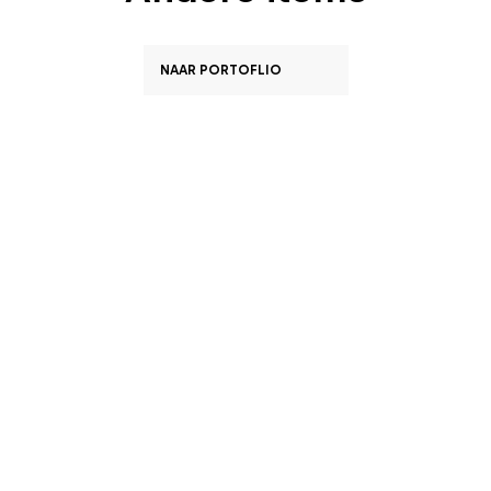
NAAR PORTOFLIO